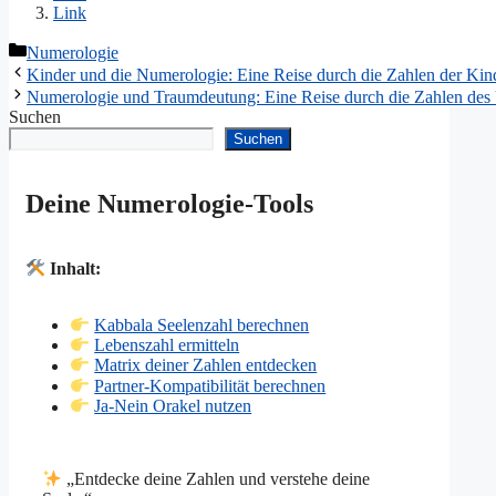
Link
Kategorien
Numerologie
Kinder und die Numerologie: Eine Reise durch die Zahlen der Kin
Numerologie und Traumdeutung: Eine Reise durch die Zahlen de
Suchen
Suchen
Deine Numerologie-Tools
Inhalt:
Kabbala Seelenzahl berechnen
Lebenszahl ermitteln
Matrix deiner Zahlen entdecken
Partner-Kompatibilität berechnen
Ja-Nein Orakel nutzen
„Entdecke deine Zahlen und verstehe deine