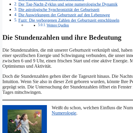
Der Tag-Nacht-Zyklus und seine numerologische Dynamik
Die astrologische Synchronizität der Geburtszeit
Die Auswirkungen der Geburtszeit auf den Lebensweg
Fazit: Die verborgenen Zahlen der Geburtszeit entschlüsseln
Weitere Quellen
Die Stundenzahlen und ihre Bedeutung
Die Stundenzahlen, die mit unserer Geburtszeit verknüpft sind, haben 
einer spezifischen Energie und Schwingung verbunden, die unser inne
zwischen 6 und 9 Uhr, einen frischen Start und eine aktive Energie. 
Optimismus und Aktivität.
Doch die Stundenzahlen gehen über die Tageszeit hinaus. Die Nachts
Intuition. Wenn Sie also in dieser Zeit geboren wurden, könnte Ihre P
geprägt sein. Die Untersuchung der Stundenzahlen öffnet ein Fenster z
Tages mitschwingen.
Weißt du schon, welchen Einfluss die Num
Numerologie
.