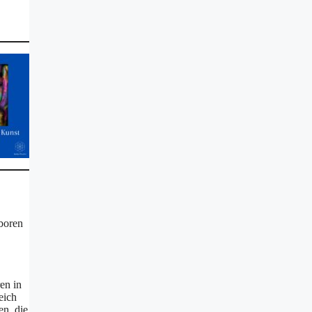
eboren
en in
eich
en, die