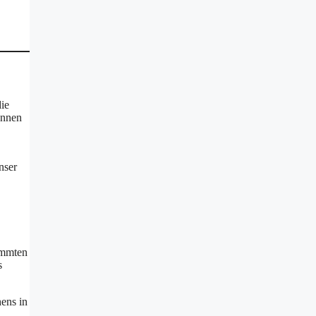
ie
önnen
nser
timmten
s
hens in