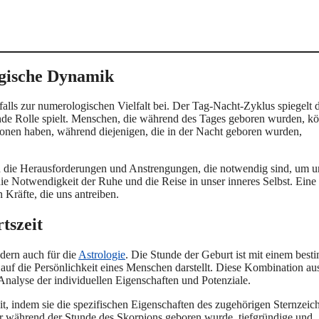
ogische Dynamik
lls zur numerologischen Vielfalt bei. Der Tag-Nacht-Zyklus spiegelt d
ende Rolle spielt. Menschen, die während des Tages geboren wurden, k
tionen haben, während diejenigen, die in der Nacht geboren wurden,
h die Herausforderungen und Anstrengungen, die notwendig sind, um u
, die Notwendigkeit der Ruhe und die Reise in unser inneres Selbst. Eine
 Kräfte, die uns antreiben.
tszeit
dern auch für die
Astrologie
. Die Stunde der Geburt ist mit einem bes
auf die Persönlichkeit eines Menschen darstellt. Diese Kombination au
Analyse der individuellen Eigenschaften und Potenziale.
it, indem sie die spezifischen Eigenschaften des zugehörigen Sternzeic
er während der Stunde des Skorpions geboren wurde, tiefgründige und