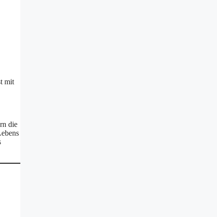
t mit
rn die
 Lebens
s