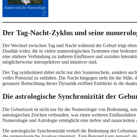
Der Tag-Nacht-Zyklus und seine numerol
Der Wechsel zwischen Tag und Nacht während der Geburt trägt ebenfa
Dualität wider, die in vielen numerologischen Systemen eine bedeut
eine stärkere Verbindung zu äußeren Einflüssen und sozialen Interak
möglicherweise introspektiver und intuitiver sind.
Der Tag symbolisiert dabei nicht nur den Sonnenschein, sondern auc
volles Potenzial zu entfalten. Die Nacht hingegen steht für die Stille
genauere Betrachtung dieser Dynamik eröffnet Einblicke in die dualen
Die astrologische Synchronizität der Gebur
Die Geburtszeit ist nicht nur für die Numerologie von Bedeutung, son
astrologischen Zeichen verbunden, was einen weiteren Einflussfaktor 
Numerologie und Astrologie ermöglicht eine tiefere und nuanciertere 
Die astrologische Synchronizität vertieft die Bedeutung der Geburtsze
die numerologische Analyse integriert. Zum Beispiel kann jemand, d